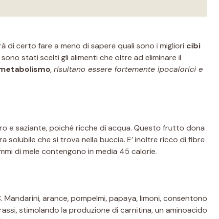
rà di certo fare a meno di sapere quali sono i migliori
cibi
no stati scelti gli alimenti che oltre ad eliminare il
metabolismo
,
risultano essere fortemente ipocalorici e
ro e saziante, poiché ricche di acqua. Questo frutto dona
a solubile che si trova nella buccia. E’ inoltre ricco di fibre
ammi di mele contengono in media 45 calorie.
a C. Mandarini, arance, pompelmi, papaya, limoni, consentono
grassi, stimolando la produzione di carnitina, un aminoacido