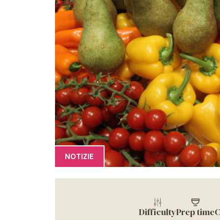
NOTIZIE
Difficulty
Prep time
C