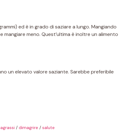
0 grammi) ed è in grado di saziare a lungo. Mangiando
ce mangiare meno. Quest’ultima è inoltre un alimento
no un elevato valore saziante. Sarebbe preferibile
iagrassi
/
dimagrire
/
salute