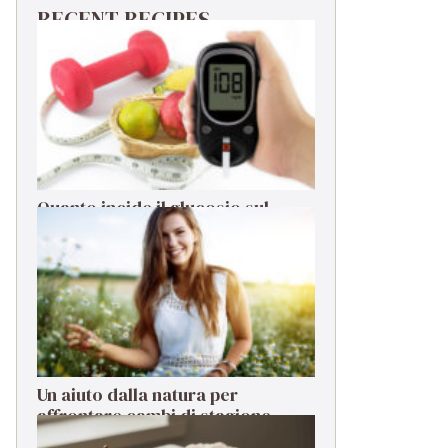
RECENT RECIPES
Quanto incide il glucosio sul
sistema immunitario?
Un aiuto dalla natura per
affrontare cambi di stagione,
stress e cali di energia