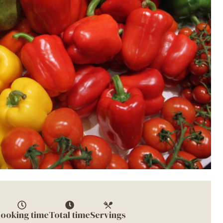
ooking time
Total time
Servings