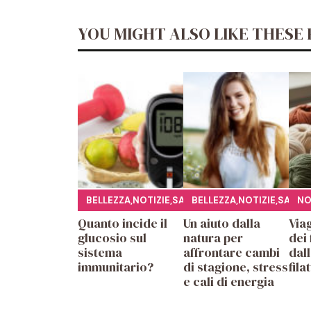
YOU MIGHT ALSO LIKE THESE 
BELLEZZA
,
NOTIZIE
,
SALUTE
BELLEZZA
,
NOTIZIE
,
SALUT
NO
Quanto incide il
Un aiuto dalla
Viag
glucosio sul
natura per
dei 
sistema
affrontare cambi
dall
immunitario?
di stagione, stress
fila
e cali di energia