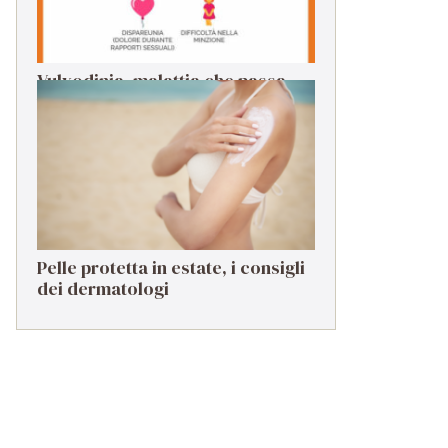
Vulvodinia, malattia che passa
troppo spesso in secondo piano
Pelle protetta in estate, i consigli
dei dermatologi