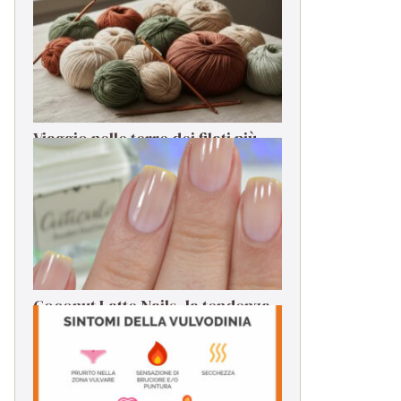
Viaggio nelle terre dei filati più
rari: dalle origini alla filatura
Coconut Latte Nails, la tendenza
da seguire per la manicure estiva