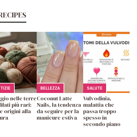
RECIPES
E
TIZIE
BELLEZZA
SALUTE
gio nelle terre
Coconut Latte
Vulvodinia,
filati più rari:
Nails, la tendenza
malattia che
e origini alla
da seguire per la
passa troppo
tura
manicure estiva
spesso in
secondo piano