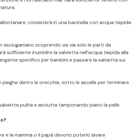
natura.
allontanare, consisterà in una bacinella con acqua tiepida
 un asciugamano scoprendo via via solo le parti da
sufficiente inumidire la salvietta nell’acqua tiepida alla
rgente specifico per bambini e passare la salvietta sui
le pieghe dietro le orecchie, sotto le ascelle per terminare
 salvietta pulita e asciutta tamponando piano la pelle.
to?
are e la mamma o il papà devono poterlo lavare