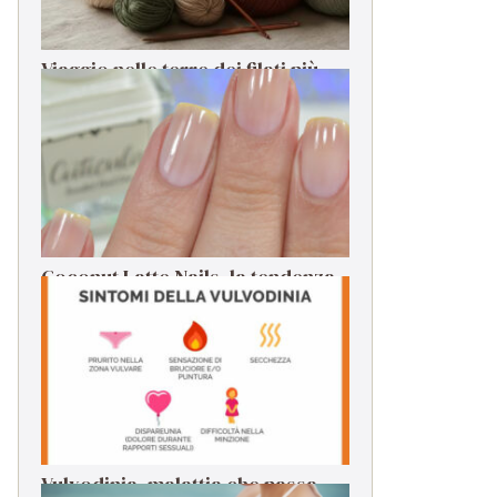
Viaggio nelle terre dei filati più
rari: dalle origini alla filatura
Coconut Latte Nails, la tendenza
da seguire per la manicure estiva
Vulvodinia, malattia che passa