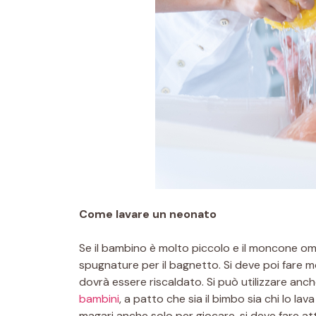
Come lavare un neonato
Se il bambino è molto piccolo e il moncone om
spugnature per il bagnetto. Si deve poi fare mo
dovrà essere riscaldato. Si può utilizzare anche 
bambini
, a patto che sia il bimbo sia chi lo l
magari anche solo per giocare, si deve fare at