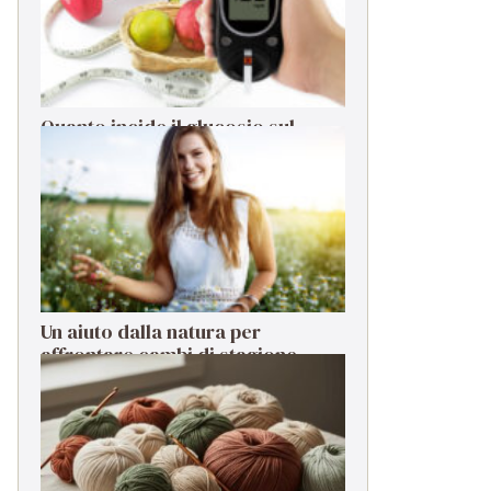
Quanto incide il glucosio sul
sistema immunitario?
Un aiuto dalla natura per
affrontare cambi di stagione,
stress e cali di energia