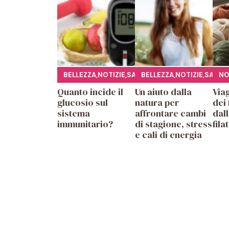
BELLEZZA
,
NOTIZIE
,
SALUTE
BELLEZZA
,
NOTIZIE
,
SALUT
NO
Quanto incide il
Un aiuto dalla
Viag
glucosio sul
natura per
dei 
sistema
affrontare cambi
dall
immunitario?
di stagione, stress
fila
e cali di energia