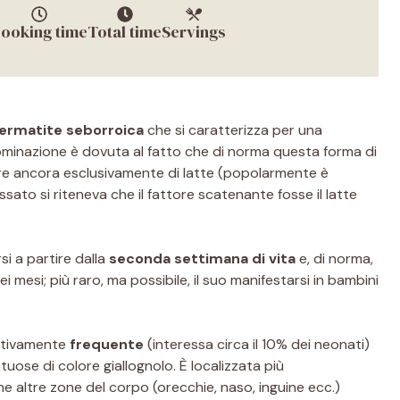
ooking time
Total time
Servings
ermatite seborroica
che si caratterizza per una
ominazione è dovuta al fatto che di norma questa forma di
tre ancora esclusivamente di latte (popolarmente è
assato si riteneva che il fattore scatenante fosse il latte
i a partire dalla
seconda settimana di vita
e, di norma,
sei mesi; più raro, ma possibile, il suo manifestarsi in bambini
ativamente
frequente
(interessa circa il 10% dei neonati)
uose di colore giallognolo. È localizzata più
he altre zone del corpo (orecchie, naso, inguine ecc.)