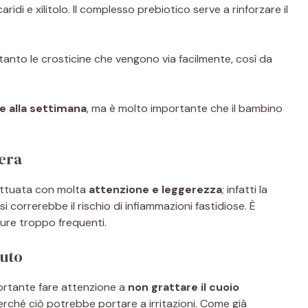
idi e xilitolo. Il complesso prebiotico serve a rinforzare il
tanto le crosticine che vengono via facilmente, così da
e alla settimana
, ma è molto importante che il bambino
gera
ettuata con molta
attenzione e leggerezza
; infatti la
i correrebbe il rischio di infiammazioni fastidiose. È
ature troppo frequenti.
luto
portante fare attenzione a
non grattare il cuoio
erché ciò potrebbe portare a irritazioni. Come già