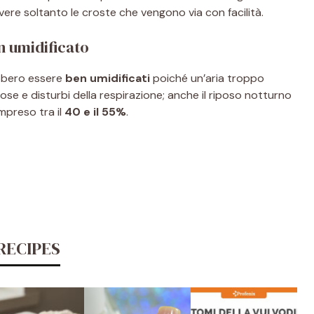
re soltanto le croste che vengono via con facilità.
n umidificato
bbero essere
ben umidificati
poiché un’aria troppo
se e disturbi della respirazione; anche il riposo notturno
preso tra il
40 e il 55%
.
RECIPES