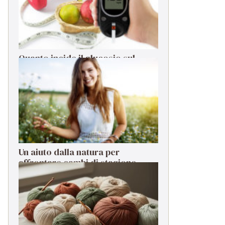
Quanto incide il glucosio sul
sistema immunitario?
Un aiuto dalla natura per
affrontare cambi di stagione,
stress e cali di energia