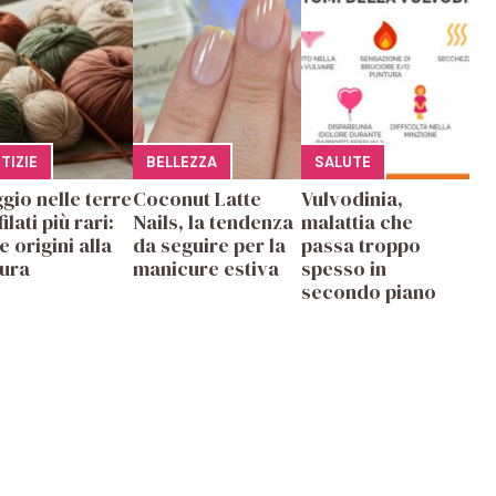
E
TIZIE
BELLEZZA
SALUTE
gio nelle terre
Coconut Latte
Vulvodinia,
filati più rari:
Nails, la tendenza
malattia che
e origini alla
da seguire per la
passa troppo
tura
manicure estiva
spesso in
secondo piano