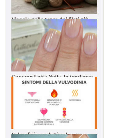
Viaggio nelle terre dei filati più
rari: dalle origini alla filatura
Coconut Latte Nails, la tendenza
da seguire per la manicure estiva
Vulvodinia, malattia che passa