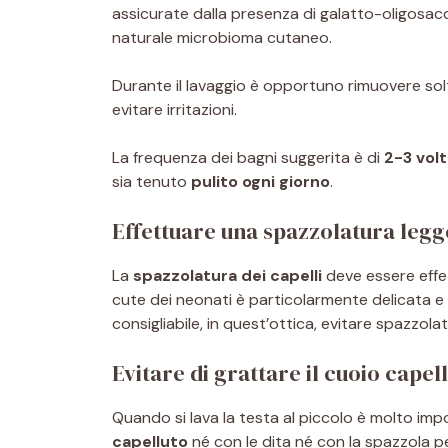
assicurate dalla presenza di galatto-oligosaccar
naturale microbioma cutaneo.
Durante il lavaggio è opportuno rimuovere sol
evitare irritazioni.
La frequenza dei bagni suggerita è di
2-3 volt
sia tenuto
pulito ogni giorno
.
Effettuare una spazzolatura leg
La
spazzolatura dei capelli
deve essere eff
cute dei neonati è particolarmente delicata e s
consigliabile, in quest’ottica, evitare spazzol
Evitare di grattare il cuoio capel
Quando si lava la testa al piccolo è molto im
capelluto
né con le dita né con la spazzola p