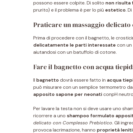
possono essere colpite. Di solito
non risulta 
prurito) e il problema è per lo più
estetico
. D
Praticare un massaggio delicato 
Prima di procedere con il bagnetto, le crost
delicatamente le parti interessate
con un
aiutandosi con un batuffolo di cotone.
Fare il bagnetto con acqua tiepid
Il
bagnetto
dovrà essere fatto in
acqua tiep
può misurare con un semplice termometro da ba
apposito sapone per neonati
conpH neutro
Per lavare la testa non si deve usare uno sha
ricorrere a uno
shampoo formulato appos
delicato con Complesso Prebiotico
. Gli ingr
provoca lacrimazione, hanno
proprietà lenit