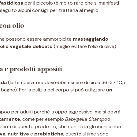
fastidiosa
per il piccolo (è molto raro che si manifesti
i seguito alcuni consigli per trattarla al meglio.
con olio
icine possono essere ammorbidite
massaggiando
olio vegetale delicato
(meglio evitare l’olio di oliva)
a e prodotti appositi
ida
(la temperatura dovrebbe essere di circa 36-37 °C, si
gno). Per la pulizia del corpo si può utilizzare
un
.
mpoo per adulti perché troppo aggressivo, ma si dovrà
itamente
, come per esempio
Babygella Shampoo
edienti di questo prodotto, che non irrita gli occhi e non
ive
,
nutritive
e
prebiotiche
; queste ultime sono