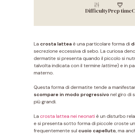
Difficulty
Prep time
C
La
crosta lattea
è una particolare forma di
d
secrezione eccessiva di sebo. La curiosa den
dermatite si presenta quando il piccolo si nu
talvolta indicata con il termine
lattime
) e in p
materno.
Questa forma di dermatite tende a manifestars
scompare in modo progressivo
nel giro di 
più grandi.
La
crosta lattea nei neonati
è un disturbo rel
e si presenta sotto forma di piccole croste unt
frequentemente sul
cuoio capelluto
, ma anc