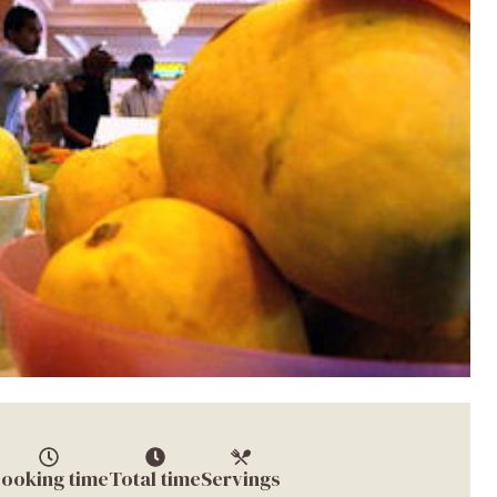
ooking time
Total time
Servings