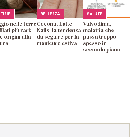
E
TIZIE
BELLEZZA
SALUTE
gio nelle terre
Coconut Latte
Vulvodinia,
filati più rari:
Nails, la tendenza
malattia che
e origini alla
da seguire per la
passa troppo
tura
manicure estiva
spesso in
secondo piano