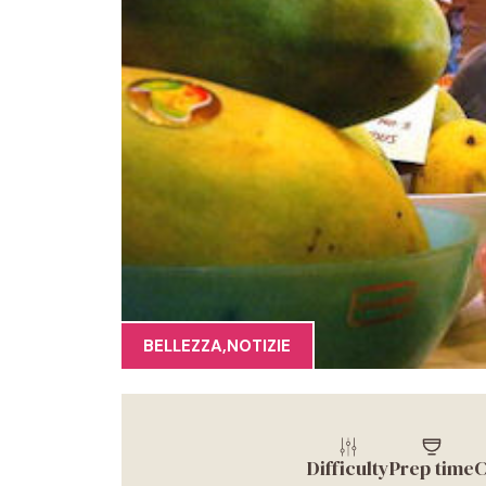
BELLEZZA
,
NOTIZIE
Difficulty
Prep time
C