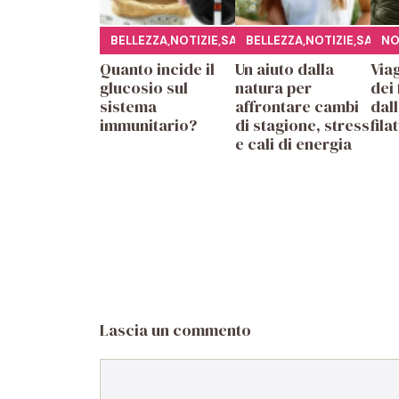
BELLEZZA
,
NOTIZIE
,
SALUTE
BELLEZZA
,
NOTIZIE
,
SALUT
NO
Quanto incide il
Un aiuto dalla
Viag
glucosio sul
natura per
dei 
sistema
affrontare cambi
dall
immunitario?
di stagione, stress
fila
e cali di energia
Lascia un commento
Commento