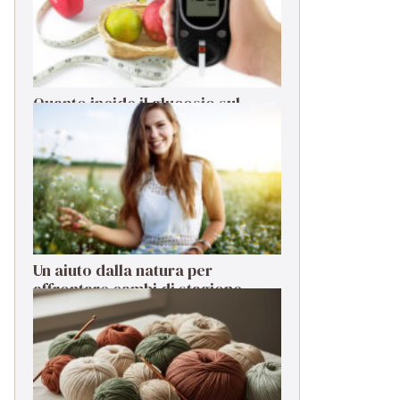
Quanto incide il glucosio sul
sistema immunitario?
Un aiuto dalla natura per
affrontare cambi di stagione,
stress e cali di energia