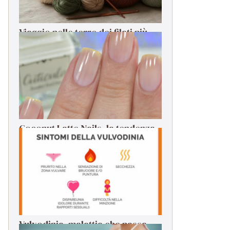
Viaggio nelle terre dei filati più
rari: dalle origini alla filatura
Coconut Latte Nails, la tendenza
da seguire per la manicure estiva
Vulvodinia, malattia che passa