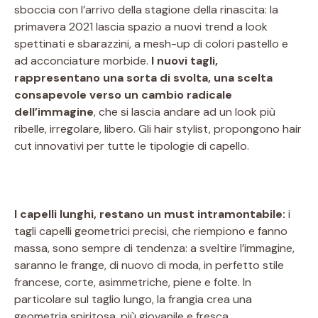
sboccia con l’arrivo della stagione della rinascita: la
primavera 2021 lascia spazio a nuovi trend a look
spettinati e sbarazzini, a mesh-up di colori pastello e
ad acconciature morbide.
I nuovi tagli,
rappresentano una sorta di svolta, una scelta
consapevole verso un cambio radicale
dell’immagine
, che si lascia andare ad un look più
ribelle, irregolare, libero. Gli hair stylist, propongono hair
cut innovativi per tutte le tipologie di capello.
I capelli lunghi, restano un must intramontabile:
i
tagli capelli geometrici precisi, che riempiono e fanno
massa, sono sempre di tendenza: a sveltire l’immagine,
saranno le frange, di nuovo di moda, in perfetto stile
francese, corte, asimmetriche, piene e folte. In
particolare sul taglio lungo, la frangia crea una
geometria spiritosa, più giovanile e fresca,