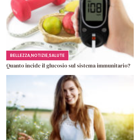
BELLEZZA
,
NOTIZIE
,
SALUTE
Quanto incide il glucosio sul sistema immunitario?