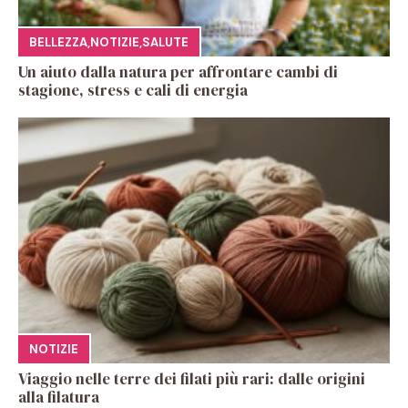
BELLEZZA
,
NOTIZIE
,
SALUTE
Un aiuto dalla natura per affrontare cambi di
stagione, stress e cali di energia
NOTIZIE
Viaggio nelle terre dei filati più rari: dalle origini
alla filatura