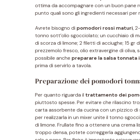
ottima da accompagnare con un buon pane rus
punto quali sono gli ingredienti necessari per 
Avrete bisogno di
pomodori rossi maturi
, 2
tonno sott’olio sgocciolato; un cucchiaio di m
di scorza di limone; 2 filetti di acciughe; 15 g
prezzemolo fresco, olio extravergine di oliva,
possibile anche
preparare la salsa tonnata i
prima di servirlo a tavola.
Preparazione dei pomodori tonn
Per quanto riguarda il
trattamento dei pom
piuttosto spesse. Per evitare che rilascino tro
carta assorbente da cucina con un pizzico di sa
per realizzarla in un mixer unite il tonno sgocci
di limone. Frullate fino a ottenere una crema li
troppo densa, potete correggerla aggiungendo
sale e pepe. Per finire è importante sciacquare