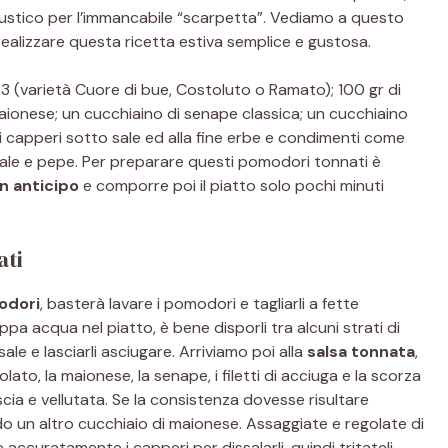
tico per l’immancabile “scarpetta”. Vediamo a questo
realizzare questa ricetta estiva semplice e gustosa.
-3 (varietà Cuore di bue, Costoluto o Ramato); 100 gr di
aionese; un cucchiaino di senape classica; un cucchiaino
r di capperi sotto sale ed alla fine erbe e condimenti come
 sale e pepe. Per preparare questi pomodori tonnati è
n anticipo
e comporre poi il piatto solo pochi minuti
ati
odori
, basterà lavare i pomodori e tagliarli a fette
ppa acqua nel piatto, è bene disporli tra alcuni strati di
le e lasciarli asciugare. Arriviamo poi alla
salsa tonnata
,
olato, la maionese, la senape, i filetti di acciuga e la scorza
scia e vellutata. Se la consistenza dovesse risultare
 un altro cucchiaio di maionese. Assaggiate e regolate di
 accuratamente i capperi per dissalarli, quindi tritateli