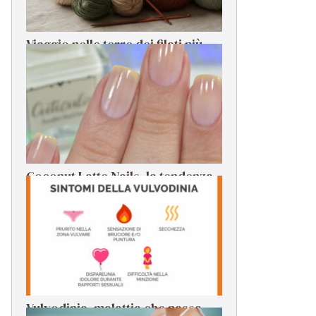
Viaggio nelle terre dei filati più
rari: dalle origini alla filatura
Coconut Latte Nails, la tendenza
da seguire per la manicure estiva
Vulvodinia, malattia che passa