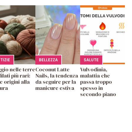
E
TIZIE
BELLEZZA
SALUTE
gio nelle terre
Coconut Latte
Vulvodinia,
filati più rari:
Nails, la tendenza
malattia che
e origini alla
da seguire per la
passa troppo
tura
manicure estiva
spesso in
secondo piano