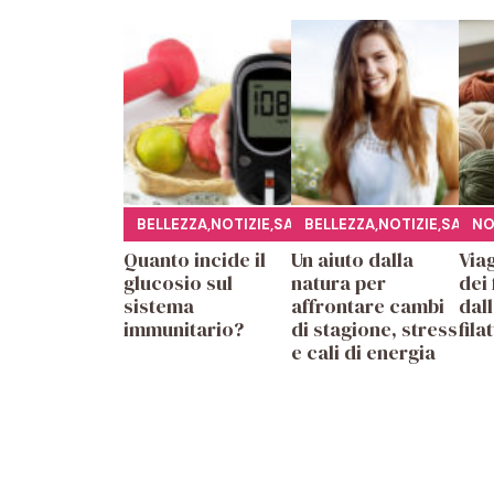
BELLEZZA
,
NOTIZIE
,
SALUTE
BELLEZZA
,
NOTIZIE
,
SALUT
NO
Quanto incide il
Un aiuto dalla
Viag
glucosio sul
natura per
dei 
sistema
affrontare cambi
dall
immunitario?
di stagione, stress
fila
e cali di energia