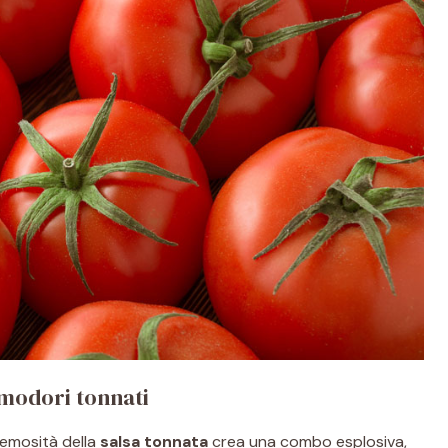
omodori tonnati
remosità della
salsa tonnata
crea una combo esplosiva,