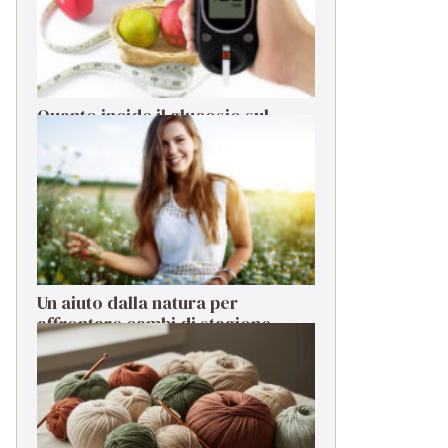
Quanto incide il glucosio sul
sistema immunitario?
Un aiuto dalla natura per
affrontare cambi di stagione,
stress e cali di energia