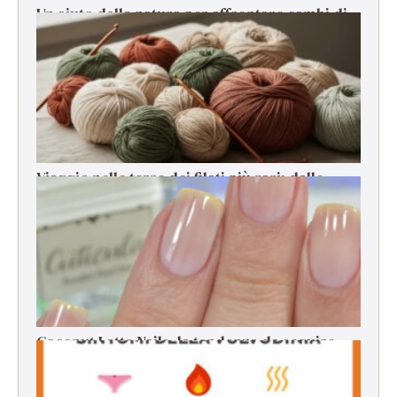
Un aiuto dalla natura per affrontare cambi di
stagione, stress e cali di energia
Viaggio nelle terre dei filati più rari: dalle
origini alla filatura
Coconut Latte Nails, la tendenza da seguire
per la manicure estiva