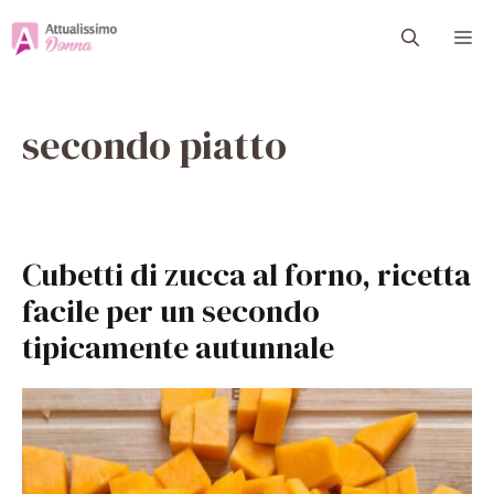
Vai
M
al
contenuto
secondo piatto
Cubetti di zucca al forno, ricetta
facile per un secondo
tipicamente autunnale