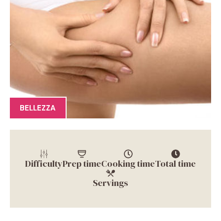
BELLEZZA
Difficulty
Prep time
Cooking time
Total time
Servings