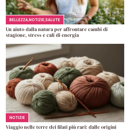
BELLEZZA
,
NOTIZIE
,
SALUTE
Un aiuto dalla natura per affrontare cambi di
stagione, stress e cali di energia
NOTIZIE
Viaggio nelle terre dei filati più rari: dalle origini