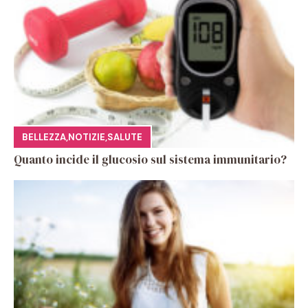
BELLEZZA
,
NOTIZIE
,
SALUTE
Quanto incide il glucosio sul sistema immunitario?