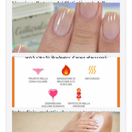
Viaggio nelle terre dei filati più rari: dalle
origini alla filatura
Coconut Latte Nails, la tendenza da seguire
per la manicure estiva
Vulvodinia, malattia che passa troppo spesso
in secondo piano