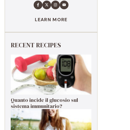
LEARN MORE
RECENT RECIPES
Quanto incide il glucosio sul
sistema immunitario?