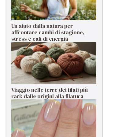
Un aiuto dalla natura per
affrontare cambi di stagione,
stress e cali di energia
Viaggio nelle terre dei filati più
rari: dalle origini alla filatura