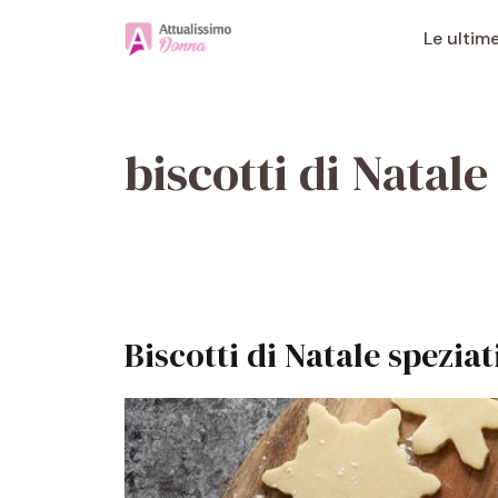
Vai
al
Le ultim
contenuto
biscotti di Natale
Biscotti di Natale speziat