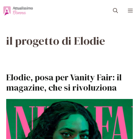
Vai
M
al
contenuto
il progetto di Elodie
Elodie, posa per Vanity Fair: il
magazine, che si rivoluziona