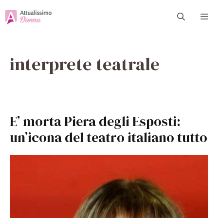
Vai
M
al
contenuto
interprete teatrale
E’ morta Piera degli Esposti:
un’icona del teatro italiano tutto