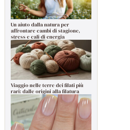
Un aiuto dalla natura per
affrontare cambi di stagione,
stress e cali di energia
Viaggio nelle terre dei filati più
rari: dalle origini alla filatura