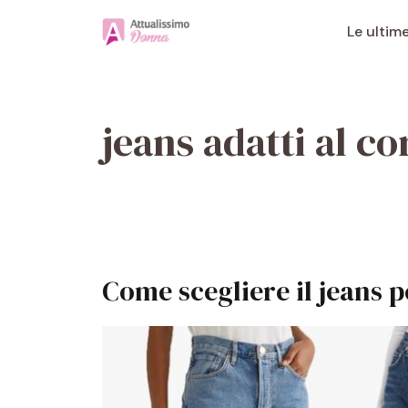
Vai
al
Le ultim
contenuto
jeans adatti al c
Come scegliere il jeans p