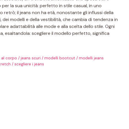
per la sua unicità: perfetto in stile casual, in uno
etrò; il jeans non ha età, nonostante gli influssi della
 dei modelli e della vestibilità, che cambia di tendenza in
are adattabilità alle mode e alla scelta dello stile. Ogni
 esaltandola: scegliere il modello perfetto, significa
i al corpo
/
jeans scuri
/
modelli bootcut
/
modelli jeans
tretch
/
scegliere i jeans