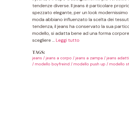
tendenze diverse. Il jeans è particolare proprio 
spezzato elegante, per un look modernissimo o r
moda abbiano influenzato la scelta dei tessuti,
tendenza, il jeans ha conservato la sua particol
modello, si adatta bene ad una forma corporea,
scegliere …
Leggi tutto
TAGS:
jeans
/
jeans a corpo
/
jeans a zampa
/
jeans adatt
/
modello boyfreind
/
modello push up
/
modello s