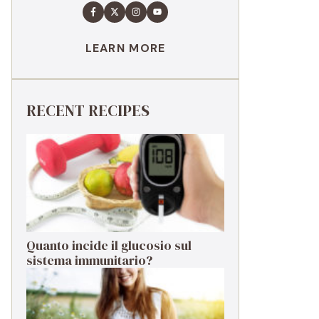
LEARN MORE
RECENT RECIPES
Quanto incide il glucosio sul
sistema immunitario?