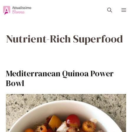
Vai
M
al
contenuto
Nutrient-Rich Superfood
Mediterranean Quinoa Power
Bowl