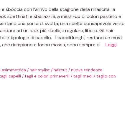
 e sboccia con l’arrivo della stagione della rinascita: la
ok spettinati e sbarazzini, a mesh-up di colori pastello e
esentano una sorta di svolta, una scelta consapevole verso
ndare ad un look più ribelle, irregolare, libero. Gli hair
e le tipologie di capello. I capelli lunghi, restano un must
cisi, che riempiono e fanno massa, sono sempre di …
Leggi
a asimmetrica
/
hair stylist
/
haircut
/
nuove tendenze
tagli capelli
/
tagli e colori primeverili
/
tagli medi
/
taglio con