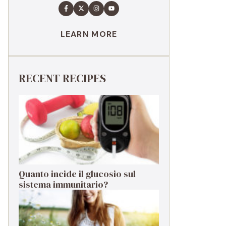
LEARN MORE
RECENT RECIPES
Quanto incide il glucosio sul
sistema immunitario?