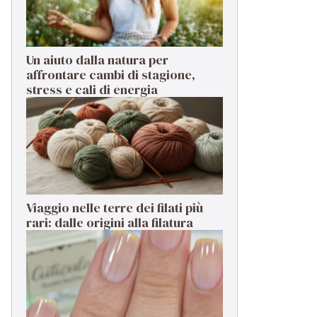
Un aiuto dalla natura per
affrontare cambi di stagione,
stress e cali di energia
Viaggio nelle terre dei filati più
rari: dalle origini alla filatura