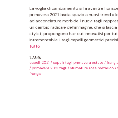
La voglia di cambiamento si fa avanti e fiorisce
primavera 2021 lascia spazio a nuovi trend a lo
ad acconciature morbide. I nuovi tagli, rappr
un cambio radicale dell’immagine, che si lascia a
stylist, propongono hair cut innovativi per tutt
intramontabile: i tagli capelli geometrici pre
tutto
TAGS:
capelli 2021
/
capelli tagli primavera estate
/
frangi
/
primavera 2021 tagli
/
sfumature rosa metallico
/
frangia