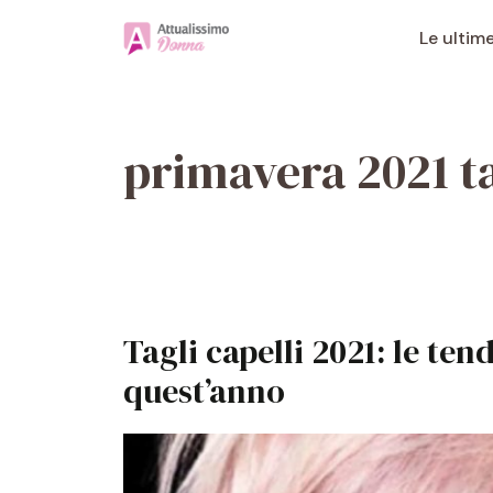
Vai
al
Le ultim
contenuto
primavera 2021 ta
Tagli capelli 2021: le te
quest’anno