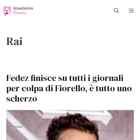
Vai
M
al
contenuto
Rai
Fedez finisce su tutti i giornali
per colpa di Fiorello, è tutto uno
scherzo