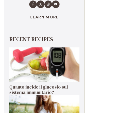
LEARN MORE
RECENT RECIPES
Quanto incide il glucosio sul
sistema immunitario?