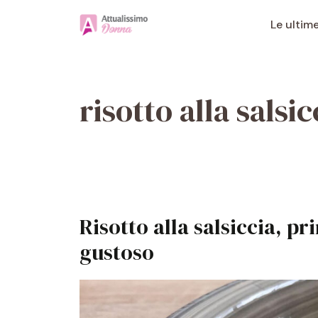
Vai
al
Le ultim
contenuto
risotto alla salsic
Risotto alla salsiccia, p
gustoso