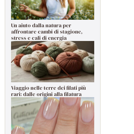
Un aiuto dalla natura per
affrontare cambi di stagione,
stress e cali di energia
Viaggio nelle terre dei filati più
rari: dalle origini alla filatura