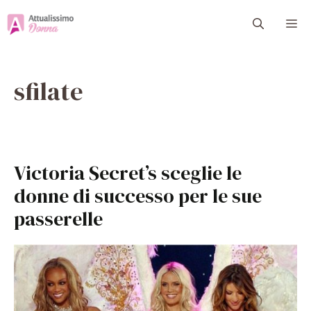
Vai
M
al
contenuto
sfilate
Victoria Secret’s sceglie le
donne di successo per le sue
passerelle