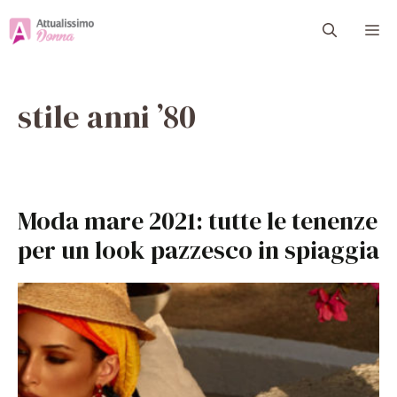
Vai
M
al
contenuto
stile anni ’80
Moda mare 2021: tutte le tenenze
per un look pazzesco in spiaggia