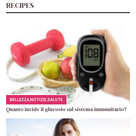
RECIPES
BELLEZZA
,
NOTIZIE
,
SALUTE
Quanto incide il glucosio sul sistema immunitario?