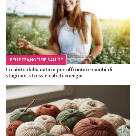
BELLEZZA
,
NOTIZIE
,
SALUTE
Un aiuto dalla natura per affrontare cambi di
stagione, stress e cali di energia