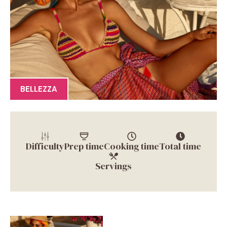
BELLEZZA
Difficulty
Prep time
Cooking time
Total time
Servings