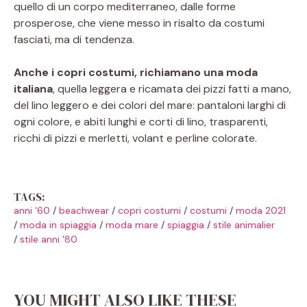
quello di un corpo mediterraneo, dalle forme
prosperose, che viene messo in risalto da costumi
fasciati, ma di tendenza.
Anche i copri costumi, richiamano una moda
italiana
, quella leggera e ricamata dei pizzi fatti a mano,
del lino leggero e dei colori del mare: pantaloni larghi di
ogni colore, e abiti lunghi e corti di lino, trasparenti,
ricchi di pizzi e merletti, volant e perline colorate.
TAGS:
anni '60
/
beachwear
/
copri costumi
/
costumi
/
moda 2021
/
moda in spiaggia
/
moda mare
/
spiaggia
/
stile animalier
/
stile anni '80
YOU MIGHT ALSO LIKE THESE