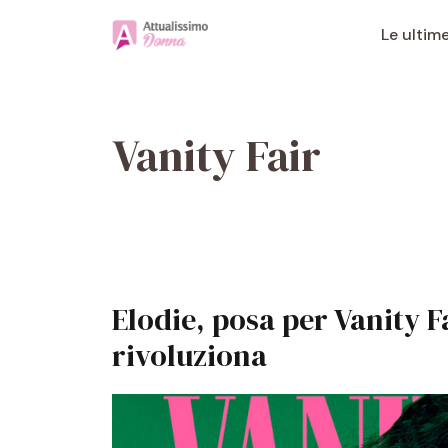
Vai
al
Le ultim
contenuto
Vanity Fair
Elodie, posa per Vanity Fa
rivoluziona