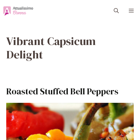
Vai
M
al
contenuto
Vibrant Capsicum
Delight
Roasted Stuffed Bell Peppers