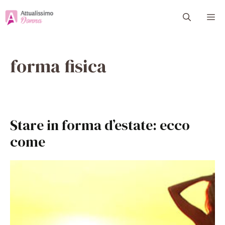
Vai
M
al
contenuto
forma fisica
Stare in forma d’estate: ecco
come