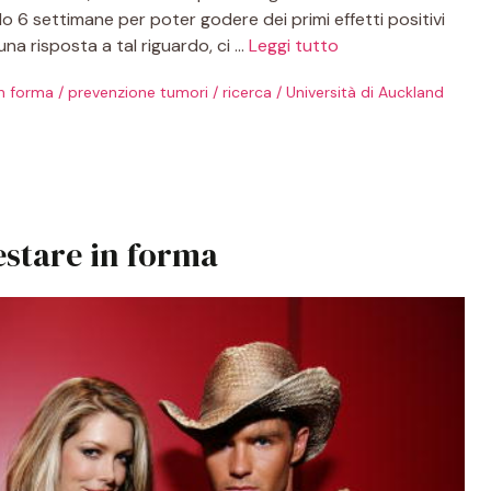
o 6 settimane per poter godere dei primi effetti positivi
una risposta a tal riguardo, ci …
Leggi tutto
n forma
/
prevenzione tumori
/
ricerca
/
Università di Auckland
restare in forma