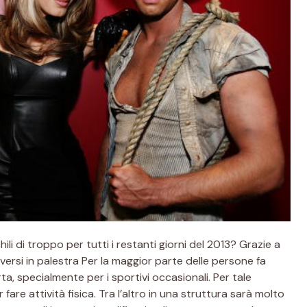
ili di troppo per tutti i restanti giorni del 2013? Grazie a
criversi in palestra Per la maggior parte delle persone fa
a, specialmente per i sportivi occasionali. Per tale
fare attività fisica. Tra l’altro in una struttura sarà molto