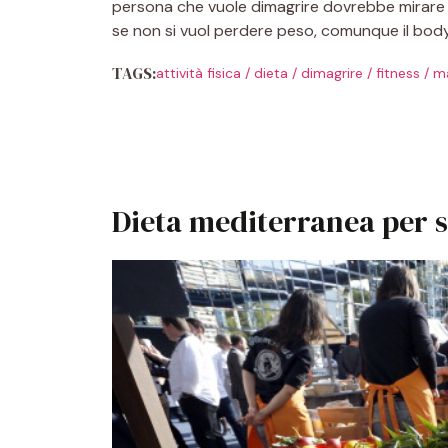
persona che vuole dimagrire dovrebbe mirare a
se non si vuol perdere peso, comunque il body
TAGS:
attività fisica
/
dieta
/
dimagrire
/
fitness
/
ma
Dieta mediterranea per