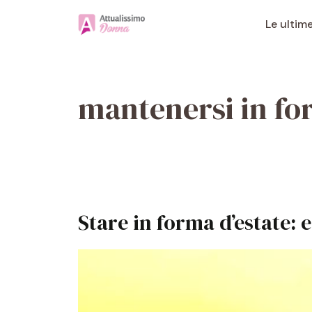
Vai
al
Le ultim
contenuto
mantenersi in f
Stare in forma d’estate: