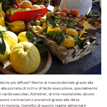
lattie più diffuse? Niente di trascendentale grazie alla
lla portata di tutti e di facile esecuzione, specialmente
mi cardiovascolari, Alzheimer, artrite reumatoide, alcune
ssere contrastati e prevenuti grazie alla dieta
 in materia, i benefici di questo regime alimentare