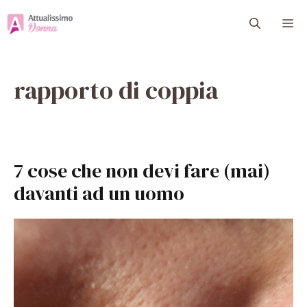
Vai
M
al
contenuto
rapporto di coppia
7 cose che non devi fare (mai)
davanti ad un uomo