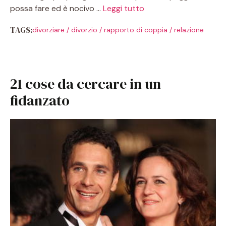
possa fare ed è nocivo …
Leggi tutto
TAGS:
divorziare
/
divorzio
/
rapporto di coppia
/
relazione
21 cose da cercare in un
fidanzato