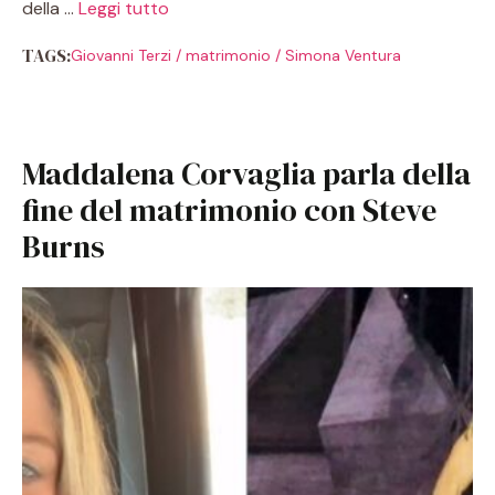
della …
Leggi tutto
TAGS:
Giovanni Terzi
/
matrimonio
/
Simona Ventura
Maddalena Corvaglia parla della
fine del matrimonio con Steve
Burns