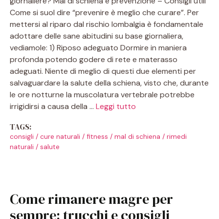
giornaliere? Mal di schiena e prevenzione – Consigli utili
Come si suol dire “prevenire è meglio che curare”. Per
mettersi al riparo dal rischio lombalgia è fondamentale
adottare delle sane abitudini su base giornaliera,
vediamole: 1) Riposo adeguato Dormire in maniera
profonda potendo godere di rete e materasso
adeguati. Niente di meglio di questi due elementi per
salvaguardare la salute della schiena, visto che, durante
le ore notturne la muscolatura vertebrale potrebbe
irrigidirsi a causa della …
Leggi tutto
TAGS:
consigli
/
cure naturali
/
fitness
/
mal di schiena
/
rimedi
naturali
/
salute
Come rimanere magre per
sempre: trucchi e consigli