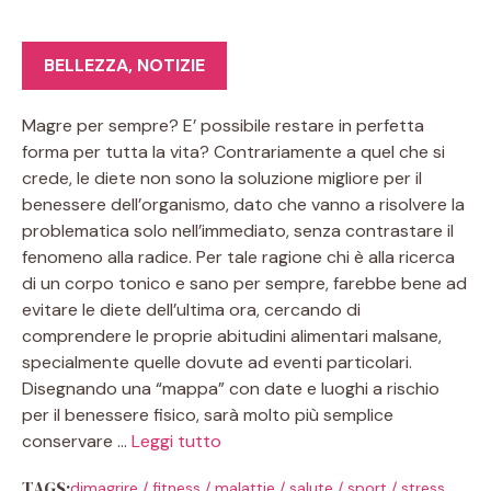
BELLEZZA
,
NOTIZIE
Magre per sempre? E’ possibile restare in perfetta
forma per tutta la vita? Contrariamente a quel che si
crede, le diete non sono la soluzione migliore per il
benessere dell’organismo, dato che vanno a risolvere la
problematica solo nell’immediato, senza contrastare il
fenomeno alla radice. Per tale ragione chi è alla ricerca
di un corpo tonico e sano per sempre, farebbe bene ad
evitare le diete dell’ultima ora, cercando di
comprendere le proprie abitudini alimentari malsane,
specialmente quelle dovute ad eventi particolari.
Disegnando una “mappa” con date e luoghi a rischio
per il benessere fisico, sarà molto più semplice
conservare …
Leggi tutto
TAGS:
dimagrire
/
fitness
/
malattie
/
salute
/
sport
/
stress