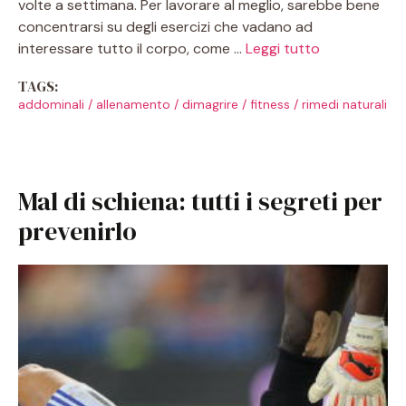
volte a settimana. Per lavorare al meglio, sarebbe bene
concentrarsi su degli esercizi che vadano ad
interessare tutto il corpo, come …
Leggi tutto
TAGS:
addominali
/
allenamento
/
dimagrire
/
fitness
/
rimedi naturali
Mal di schiena: tutti i segreti per
prevenirlo