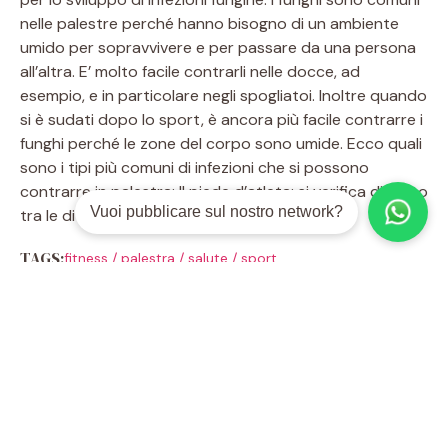
nelle palestre perché hanno bisogno di un ambiente
umido per sopravvivere e per passare da una persona
all’altra. E’ molto facile contrarli nelle docce, ad
esempio, e in particolare negli spogliatoi. Inoltre quando
si è sudati dopo lo sport, è ancora più facile contrarre i
funghi perché le zone del corpo sono umide. Ecco quali
sono i tipi più comuni di infezioni che si possono
contrarre in palestra: Il piede d’atleta: si verifica di solito
Vuoi pubblicare sul nostro network?
tra le dita dei piedi, …
Leggi tutto
TAGS:
fitness
/
palestra
/
salute
/
sport
Sprint Interval Training per
bruciare 200 calorie in 2 minuti
e mezzo