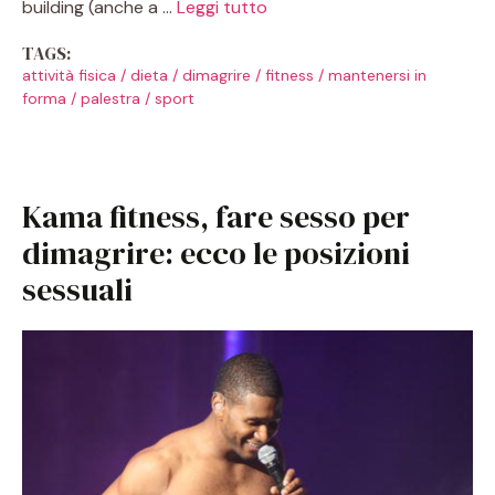
building (anche a …
Leggi tutto
TAGS:
attività fisica
/
dieta
/
dimagrire
/
fitness
/
mantenersi in
forma
/
palestra
/
sport
Kama fitness, fare sesso per
dimagrire: ecco le posizioni
sessuali