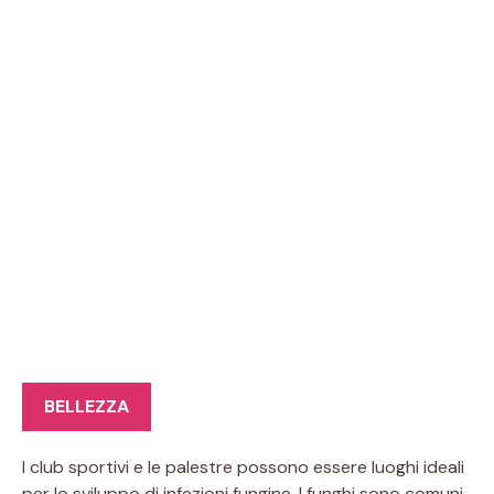
BELLEZZA
I club sportivi e le palestre possono essere luoghi ideali
per lo sviluppo di infezioni fungine. I funghi sono comuni