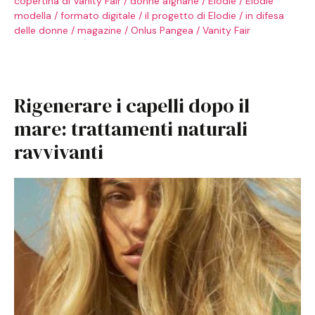
copertina di Vanity Fair
/
donne afghane
/
Elodie
/
Elodie
modella
/
formato digitale
/
il progetto di Elodie
/
in difesa
delle donne
/
magazine
/
Onlus Pangea
/
Vanity Fair
Rigenerare i capelli dopo il
mare: trattamenti naturali
ravvivanti