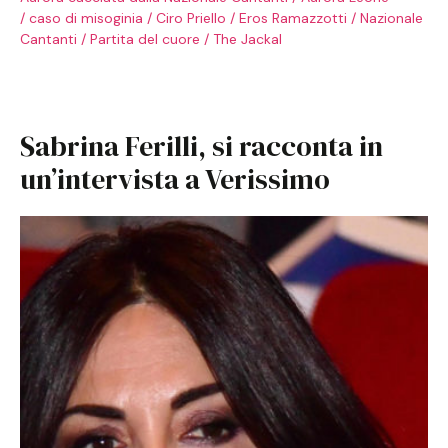
/
caso di misoginia
/
Ciro Priello
/
Eros Ramazzotti
/
Nazionale
Cantanti
/
Partita del cuore
/
The Jackal
Sabrina Ferilli, si racconta in
un’intervista a Verissimo