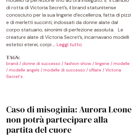
modello di perfezione fino ad ora inseguito. E’ il cambio
di rotta di Victoria Secret’s, il brand statunitense
conosciuto per la sua lingerie d’eccellenza, fatta di pizzi
e di merletti succinti, indossati da donne alate dal
corpo statuario, sinonimi di perfezione assoluta. Le
creature alate di Victoria Secret’s, incarnavano modelli
estetici eterei, corpi …
Leggi tutto
TAGS:
brand
/
donne di successo
/
fashion show
/
lingerie
/
modelle
/
modelle angels
/
modelle di successo
/
sfilate
/
Victoria
Secret's
Caso di misoginia: Aurora Leone
non potrà partecipare alla
partita del cuore