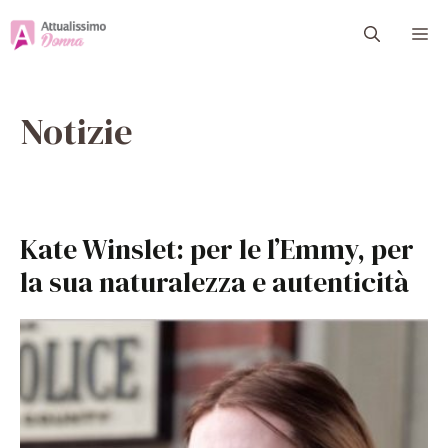
Vai
M
al
contenuto
Notizie
Kate Winslet: per le l’Emmy, per
la sua naturalezza e autenticità